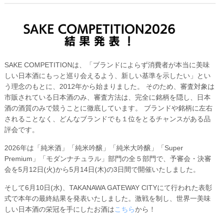
SAKE COMPETITIONは、「ブランドによらず消費者が本当に美味
しい日本酒にもっと巡り会えるよう、新しい基準を示したい」とい
う理念のもとに、2012年から始まりました。 そのため、審査対象は
市販されている日本酒のみ、審査方法は、完全に銘柄を隠し、日本
酒の酒質のみで競うことに徹底しています。 ブランドや銘柄に左右
されることなく、どんなブランドでも１位をとるチャンスがある品
評会です。
2026年は「純米酒」「純米吟醸」「純米大吟醸」「Super
Premium」「モダンナチュラル」部門の全５部門で、予審会・決審
会を5月12日(火)から5月14日(木)の3日間で開催いたしました。
そして6月10日(水)、TAKANAWA GATEWAY CITYにて行われた表彰
式で本年の最終結果を発表いたしました。激戦を制し、世界一美味
しい日本酒の栄冠を手にしたお酒は
こちら
から！